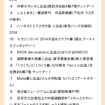
.6 作家のザッカに出品(西武渋谷店A館7階サンイデー）
.4 しらとあきこ・藤田育代 作品原画展(下北沢 うさぎ
の絵本)
.2 ハリネズミとうさぎの森 に出品(東急ハンズ池袋店)
2014
.10 マガジンランド 2014手芸＆クラフト展（国立 アートイ
マジンギャラリー）
.9 KROK decorationに出品(ひばりが丘PARCO）
.8 国際書画大賞展に出品（東京都美術館)新人賞受賞
.8 「くりくり」と「くりくり展」も10周年 Ten♪に出品（渋
谷西武A館7階 サンイデー ）
.7 Malta展に出品(マルタ共和国 カバリエリアートホテ
ル)
.6 招き猫ミュージアムに出品(愛知県瀬戸市）
.5 日月文化出版社より中国語翻訳本『ふわっとかわい
い 羊毛フェルトのうさぎ刺しゅう＆雑貨』が発行