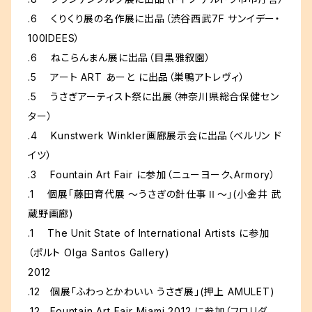
.6 くりくり展の名作展に出品（渋谷西武7F サンイデー・
100IDEES）
.6 ねこらんまん展に出品（目黒雅叙園）
.5 アート ART あーと に出品（巣鴨アトレヴィ）
.5 うさぎアーティスト祭に出展（神奈川県総合保健セン
ター）
.4 Kunstwerk Winkler画廊展示会に出品（ベルリン ド
イツ）
.3 Fountain Art Fair に参加（ニューヨーク、Armory）
.1 個展「藤田育代展 ～うさぎの針仕事Ⅱ～」(小金井 武
蔵野画廊)
.1 The Unit State of International Artists に参加
（ポルト Olga Santos Gallery)
2012
.12 個展「ふわっとかわいい うさぎ展」(押上 AMULET)
.12 Fountain Art Fair Miami 2012 に参加（フロリダ